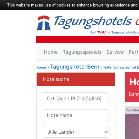
This website makes use of cookies to enhance browsing experience and pr
1997
Seit
Ihr Tagungshotel Verz
Home
Tagungsspecials
Service
Part
Tagungshotel Bern
Home
»
»
Hotel Schweizerhof 
Hotelsuche
H
Bahn
Das Bild