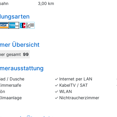
bahn
3,00 km
lungsarten
mer Übersicht
er gesamt
99
merausstattung
Bad / Dusche
Internet per LAN
Zimmersafe
KabelTV / SAT
Fön
WLAN
Klimaanlage
Nichtraucherzimmer