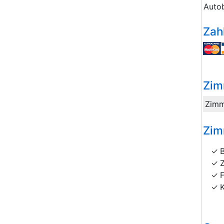
Auto
Zah
Zim
Zimm
Zim