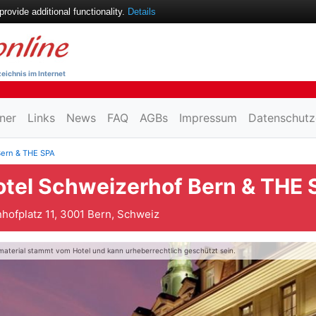
ovide additional functionality.
Details
eichnis im Internet
ner
Links
News
FAQ
AGBs
Impressum
Datenschutz
Bern & THE SPA
otel Schweizerhof Bern & THE 
hofplatz 11, 3001 Bern, Schweiz
material stammt vom Hotel und kann urheberrechtlich geschützt sein.