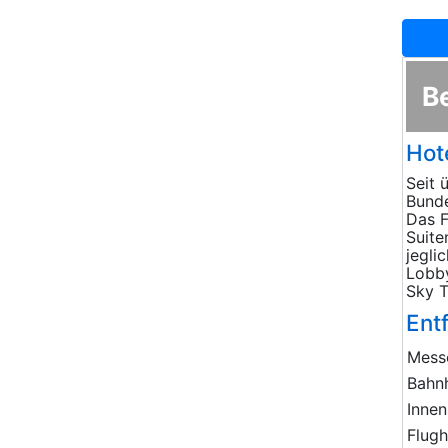
B
Hot
Seit 
Bunde
Das F
Suite
jegli
Lobby
Sky T
Ent
Mess
Bahn
Innen
Flug