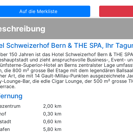
Auf die Merkliste
eschreibung
el Schweizerhof Bern & THE SPA, Ihr Tagun
über 150 Jahren ist das Hotel Schweizerhof Bern & THE SPA
shauptstadt und zieht anspruchsvolle Business-, Event- und
ünfsterne-Superior-Hotel an Berns zentralster Lage umfass
n, die 800 m² grosse Bel Etage mit dem legendären Ballsaal
cher Art, die mit 14 Gault-Millau-Punkten ausgezeichnete Ja
-Lounge-Bar, die edle Cigar Lounge, der 500 m² grosse TH
errace.
fernung
ezentrum
2,00 km
hof
0,30 km
stadt
0,60 km
hafen
5,80 km