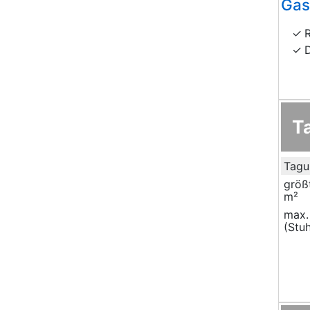
Gas
T
Tagu
größ
m²
max.
(Stuh