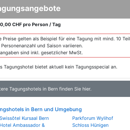
agungsangebote
0,00 CHF
pro Person / Tag
e Preise gelten als Beispiel für eine Tagung mit mind. 10 T
 Personenanzahl und Saison variieren.
sangaben sind inkl. gesetzlicher MwSt.
s Tagungshotel bietet aktuell kein Tagungsspecial an.
tere
Tagungshotels in Bern
finden Sie
hier
.
ngshotels in Bern und Umgebung
Swissôtel Kursaal Bern
Parkforum Wylihof
Hotel Ambassador &
Schloss Hünigen