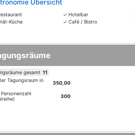
tronomie Übersicht
Restaurant
Hotelbar
Diät-Küche
Café / Bistro
agungsräume
ngsräume gesamt
11
ter Tagungsraum in
350,00
 Personenzahl
300
lreihe)