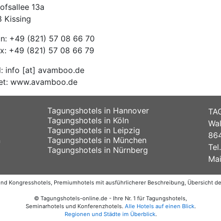
ofsallee 13a
 Kissing
on: +49 (821) 57 08 66 70
ax: +49 (821) 57 08 66 79
l: info [at] avamboo.de
net: www.avamboo.de
Tagungshotels in Hannover
TA
Tagungshotels in Köln
Wal
Tagungshotels in Leipzig
864
n
Tagungshotels in München
Tel
Tagungshotels in Nürnberg
Mai
 und Kongresshotels, Premiumhotels mit ausführlicherer Beschreibung, Übersicht 
© Tagungshotels-online.de - Ihre Nr. 1 für Tagungshotels,
Seminarhotels und Konferenzhotels.
Alle Hotels auf einen Blick
.
Regionen und Städte im Überblick
.