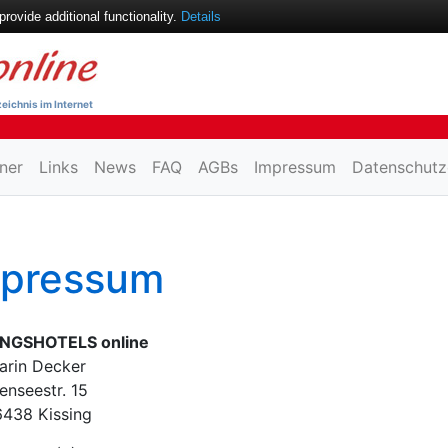
ovide additional functionality.
Details
eichnis im Internet
ner
Links
News
FAQ
AGBs
Impressum
Datenschutz
mpressum
NGSHOTELS online
Karin Decker
enseestr. 15
6438 Kissing