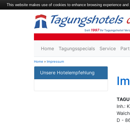
This website makes use of cookies to enhance browsing experience and pr
1997
Seit
Ihr Tagungshotel Verz
Home
Tagungsspecials
Service
Part
Home
»
Impressum
Unsere Hotelempfehlung
I
TAGU
Inh.: 
Walch
D - 8