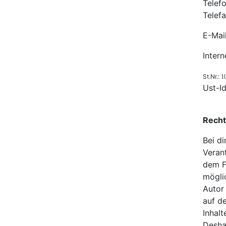
Telef
Telef
E-Mai
Inter
St.Nr.:
1
Ust-Id
Recht
Bei d
Veran
dem Fa
mögli
Autor 
auf d
Inhalt
Deshal