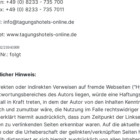
on: +49 (0) 8233 - 735 700
ax: +49 (0) 8233 - 735 7011
l: info@tagungshotels-online.de
net: www.tagungshotels-online.de
02/210/41009
Nr.: folgt
licher Hinweis:
irekten oder indirekten Verweisen auf fremde Webseiten ("Hy
twortungsbereiches des Autors liegen, würde eine Haftungsv
ll in Kraft treten, in dem der Autor von den Inhalten Kennt
ch und zumutbar wäre, die Nutzung im Falle rechtswidriger 
erklärt hiermit ausdrücklich, dass zum Zeitpunkt der Linkse
en zu verlinkenden Seiten erkennbar waren. Auf die aktuelle
e oder die Urheberschaft der gelinkten/verknüpften Seiten ha
b distanziert er sich hiermit ausdrücklich von allen Inhalte