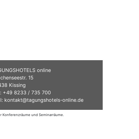
GUNGSHOTELS online
chenseestr. 15
38 Kissing
.: +49 8233 / 735 700
l:
kontakt@tagungshotels-online.de
der Konferenzräume und Seminarräume.