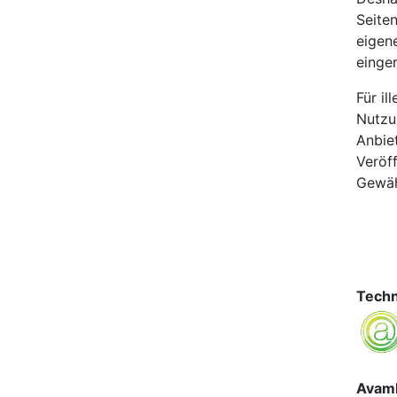
Seiten
eigen
einge
Für il
Nutzu
Anbiet
Veröff
Gewä
Techn
Avam