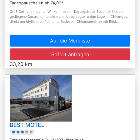
Tagespauschalen ab 74,00*
Grüß Gott und herzlich Willkommen im Tagungshotel Seeblick! Unsere
gediegene Gastronomie und deren bevorzugte ruhige Lage im Chiemgau,
direkt am idyllischen Pelhamer Badesee (Chiemseenähe) mit Blick...
Auf die Merkliste
Sofort anfragen
33,20 km
BEST MOTEL
Fraunhoferstraße 2 , 84137 Vilsbiburg