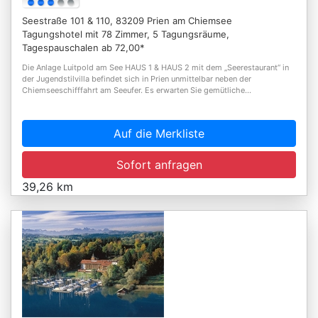
Seestraße 101 & 110, 83209 Prien am Chiemsee
Tagungshotel mit 78 Zimmer, 5 Tagungsräume,
Tagespauschalen ab 72,00*
Die Anlage Luitpold am See HAUS 1 & HAUS 2 mit dem „Seerestaurant“ in
der Jugendstilvilla befindet sich in Prien unmittelbar neben der
Chiemseeschifffahrt am Seeufer. Es erwarten Sie gemütliche...
Auf die Merkliste
Sofort anfragen
39,26 km