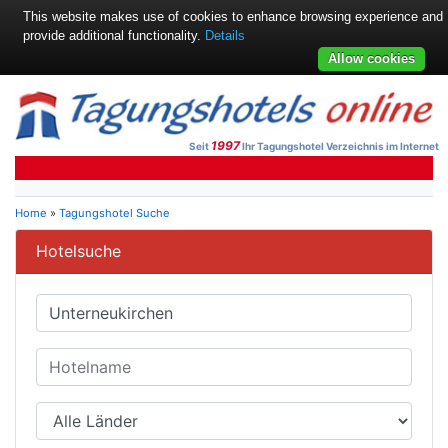
This website makes use of cookies to enhance browsing experience and
provide additional functionality.
Details
Allow cookies
1997
Seit
Ihr Tagungshotel Verzeichnis im Internet
Home
»
Tagungshotel Suche
Hotelsuche