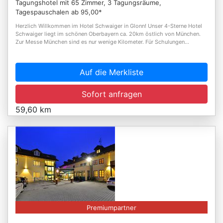
Tagungshotel mit 65 Zimmer, 3 Tagungsräume,
Tagespauschalen ab 95,00*
Herzlich Willkommen im Hotel Schwaiger in Glonn! Unser 4-Sterne Hotel
Schwaiger liegt im schönen Oberbayern ca. 20km östlich von München.
Zur Messe München sind es nur wenige Kilometer. Für Schulungen...
Auf die Merkliste
Sofort anfragen
59,60 km
Premiumpartner