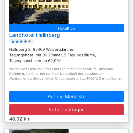
Hoteltipp
Landhotel Hallnberg
Hallnberg 2, 85469 Walpertskirchen
Tagungshotel mit 30 Zimmer, 5 Tagungsräume,
Tagespauschalen ab 62,00*
Weitab vom Lärm und Stress der Großstadt finden Sie im Landhotel
Hallnberg, in mitten der schönen Landschaft des bayerischen
Alpenvorlands, den perfekten Ort um ungestört zu TAGEN. Das idyllische...
Auf die Merkliste
Sofort anfragen
48,02 km