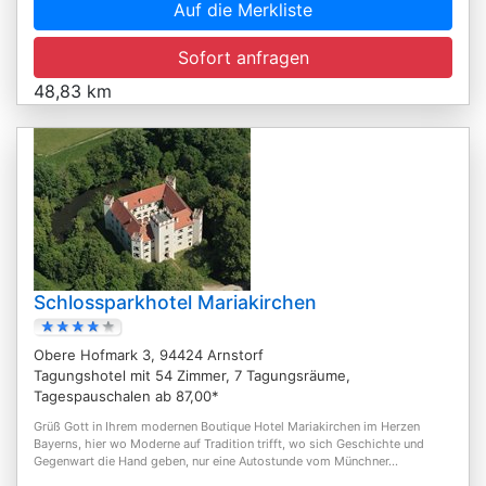
Auf die Merkliste
Sofort anfragen
48,83 km
Schlossparkhotel Mariakirchen
Obere Hofmark 3, 94424 Arnstorf
Tagungshotel mit 54 Zimmer, 7 Tagungsräume,
Tagespauschalen ab 87,00*
Grüß Gott in Ihrem modernen Boutique Hotel Mariakirchen im Herzen
Bayerns, hier wo Moderne auf Tradition trifft, wo sich Geschichte und
Gegenwart die Hand geben, nur eine Autostunde vom Münchner...