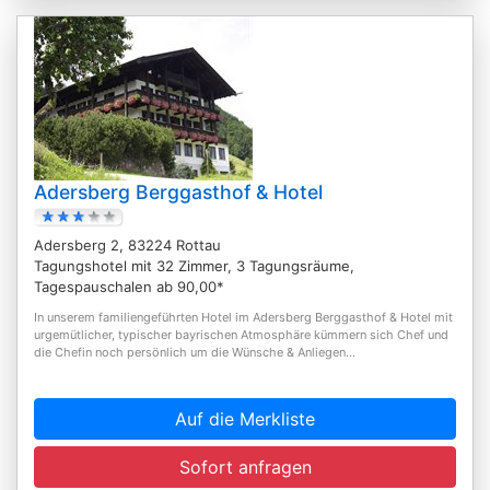
Adersberg Berggasthof & Hotel
Adersberg 2, 83224 Rottau
Tagungshotel mit 32 Zimmer, 3 Tagungsräume,
Tagespauschalen ab 90,00*
In unserem familiengeführten Hotel im Adersberg Berggasthof & Hotel mit
urgemütlicher, typischer bayrischen Atmosphäre kümmern sich Chef und
die Chefin noch persönlich um die Wünsche & Anliegen...
Auf die Merkliste
Sofort anfragen