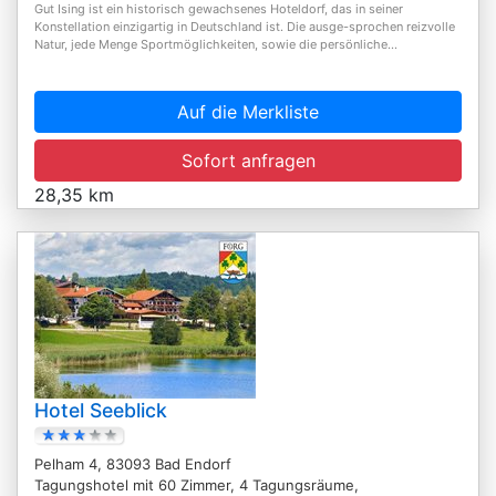
Gut Ising ist ein historisch gewachsenes Hoteldorf, das in seiner
Konstellation einzigartig in Deutschland ist. Die ausge-sprochen reizvolle
Natur, jede Menge Sportmöglichkeiten, sowie die persönliche...
Auf die Merkliste
Sofort anfragen
28,35 km
Hotel Seeblick
Pelham 4, 83093 Bad Endorf
Tagungshotel mit 60 Zimmer, 4 Tagungsräume,