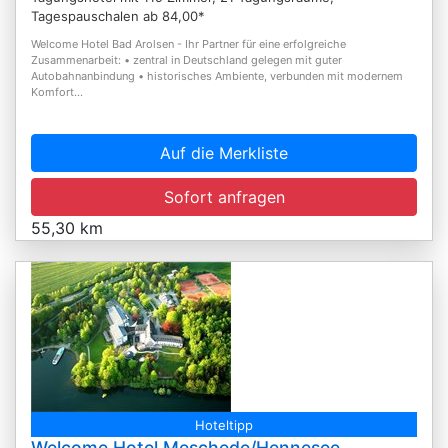
Tagespauschalen ab 84,00*
Welcome Hotel Bad Arolsen - Ihr Partner für eine erfolgreiche
Zusammenarbeit: • zentral in Deutschland gelegen mit guter
Autobahnanbindung • historisches Ambiente, verbunden mit modernem
Komfort...
Auf die Merkliste
Sofort anfragen
55,30 km
Hoteltipp
Welcome Hotel Meschede/Hennesee