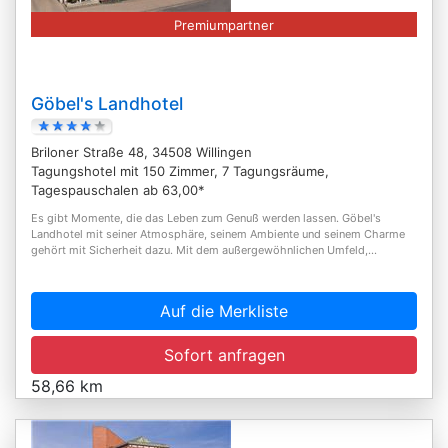
Premiumpartner
Göbel's Landhotel
Briloner Straße 48, 34508 Willingen
Tagungshotel mit 150 Zimmer, 7 Tagungsräume,
Tagespauschalen ab 63,00*
Es gibt Momente, die das Leben zum Genuß werden lassen. Göbel's
Landhotel mit seiner Atmosphäre, seinem Ambiente und seinem Charme
gehört mit Sicherheit dazu. Mit dem außergewöhnlichen Umfeld,...
Auf die Merkliste
Sofort anfragen
58,66 km