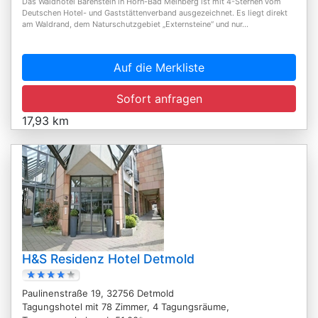
Das Waldhotel Bärenstein in Horn-Bad Meinberg ist mit 4-Sternen vom
Deutschen Hotel- und Gaststättenverband ausgezeichnet. Es liegt direkt
am Waldrand, dem Naturschutzgebiet „Externsteine“ und nur...
Auf die Merkliste
Sofort anfragen
17,93 km
H&S Residenz Hotel Detmold
Paulinenstraße 19, 32756 Detmold
Tagungshotel mit 78 Zimmer, 4 Tagungsräume,