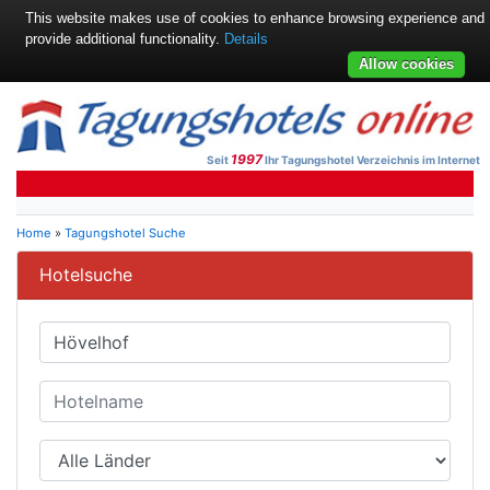
This website makes use of cookies to enhance browsing experience and
provide additional functionality.
Details
Allow cookies
1997
Seit
Ihr Tagungshotel Verzeichnis im Internet
Home
»
Tagungshotel Suche
Hotelsuche