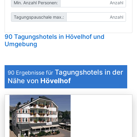
Min. Anzahl Personen:
Tagungspauschale max.:
90 Tagungshotels in Hövelhof und
Umgebung
Tagungshotels in der
90
Ergebnisse für
Nähe von
Hövelhof