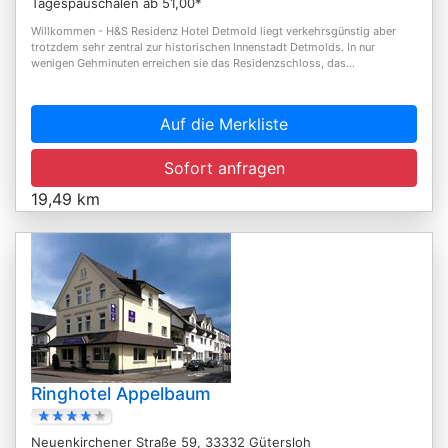
Tagespauschalen ab 51,00*
Willkommen - H&S Residenz Hotel Detmold liegt verkehrsgünstig aber
trotzdem sehr zentral zur historischen Innenstadt Detmolds. In nur
wenigen Gehminuten erreichen sie das Residenzschloss, das...
Auf die Merkliste
Sofort anfragen
19,49 km
Ringhotel Appelbaum
Neuenkirchener Straße 59, 33332 Gütersloh