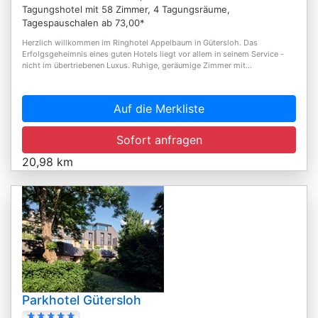
Tagungshotel mit 58 Zimmer, 4 Tagungsräume,
Tagespauschalen ab 73,00*
Herzlich willkommen im Ringhotel Appelbaum in Gütersloh. Das
Erfolgsgeheimnis eines guten Hotels liegt vor allem in seinem Service -
nicht im übertriebenen Luxus. Ruhige, geräumige Zimmer mit...
Auf die Merkliste
Sofort anfragen
20,98 km
Parkhotel Gütersloh