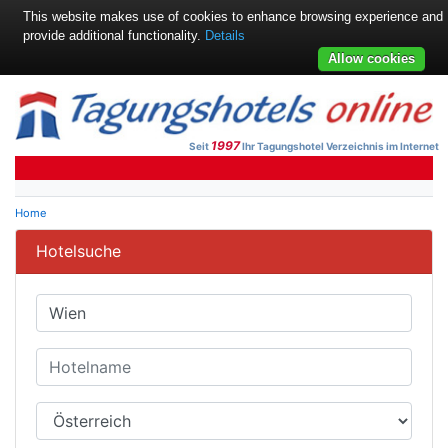
This website makes use of cookies to enhance browsing experience and
provide additional functionality.
Details
Allow cookies
1997
Seit
Ihr Tagungshotel Verzeichnis im Internet
Home
Hotelsuche