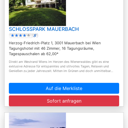
SCHLOSSPARK MAUERBACH
Herzog-Friedrich-Platz 1, 3001 Mauerbach bei Wien
Tagungshotel mit 46 Zimmer, 16 Tagungsräume,
Tagespauschalen ab 62,00*
Direkt am Westrand Wiens im Herzen des Wienerwaldes gibt es eine
exklusive Adresse für entspanntes und stilvolles Tagen, Relaxen und
Genießen zu jeder Jahreszeit. Mitten im Grünen und doch unmittelbar...
Auf die Merkliste
Sofort anfragen